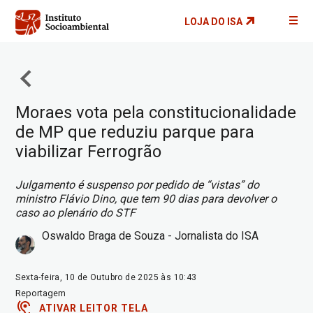
Pular
LOJA DO ISA
para
o
conteúdo
principal
Moraes vota pela constitucionalidade
de MP que reduziu parque para
viabilizar Ferrogrão
Julgamento é suspenso por pedido de “vistas” do
ministro Flávio Dino, que tem 90 dias para devolver o
caso ao plenário do STF
Oswaldo Braga de Souza - Jornalista do ISA
Sexta-feira, 10 de Outubro de 2025 às 10:43
Reportagem
ATIVAR LEITOR TELA