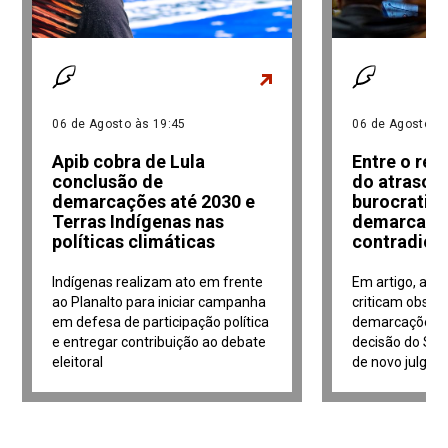
06 de Agosto às 19:45
06 de Agosto às
Apib cobra de Lula
Entre o re
conclusão de
do atraso e
demarcações até 2030 e
burocratiz
Terras Indígenas nas
demarcaçõe
políticas climáticas
contradiçõ
Indígenas realizam ato em frente
Em artigo, adv
ao Planalto para iniciar campanha
criticam obstá
em defesa de participação política
demarcações i
e entregar contribuição ao debate
decisão do Sup
eleitoral
de novo julga