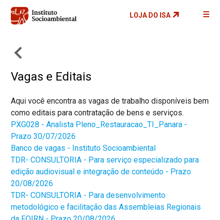
Pular
LOJA DO ISA
para
o
conteúdo
principal
Vagas e Editais
Aqui você encontra as vagas de trabalho disponíveis bem
como editais para contratação de bens e serviços.
PXG028 - Analista Pleno_Restauracao_TI_Panara -
Prazo 30/07/2026
Banco de vagas - Instituto Socioambiental
TDR- CONSULTORIA - Para serviço especializado para
edição audiovisual e integração de conteúdo - Prazo
20/08/2026
TDR- CONSULTORIA - Para desenvolvimento
metodológico e facilitação das Assembleias Regionais
da FOIRN - Prazo 20/08/2026