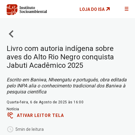
Pular
LOJA DO ISA
para
o
conteúdo
principal
Livro com autoria indígena sobre
aves do Alto Rio Negro conquista
Jabuti Acadêmico 2025
Escrito em Baniwa, Nheengatu e português, obra editada
pelo INPA alia o conhecimento tradicional dos Baniwa à
pesquisa científica
Quarta-feira, 6 de Agosto de 2025 às 16:00
Notícia
ATIVAR LEITOR TELA
5min de leitura