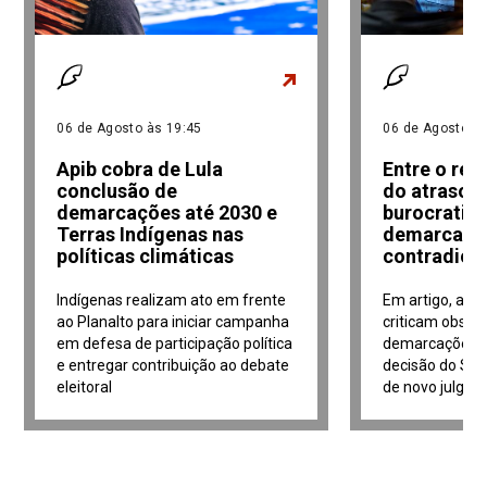
06 de Agosto às 19:45
06 de Agosto às
Apib cobra de Lula
Entre o re
conclusão de
do atraso e
demarcações até 2030 e
burocratiz
Terras Indígenas nas
demarcaçõe
políticas climáticas
contradiçõ
Indígenas realizam ato em frente
Em artigo, adv
ao Planalto para iniciar campanha
criticam obstá
em defesa de participação política
demarcações i
e entregar contribuição ao debate
decisão do Sup
eleitoral
de novo julga