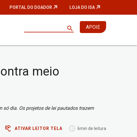
PORTAL DO DOADOR
LOJA DO ISA
APOIE
search
contra meio
ó dia. Os projetos de lei pautados trazem
ATIVAR LEITOR TELA
6min de leitura