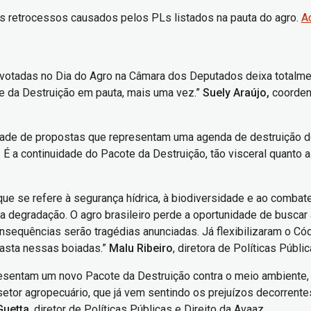
s retrocessos causados pelos PLs listados na pauta do agro.
A
votadas no Dia do Agro na Câmara dos Deputados deixa totalmente
te da Destruição em pauta, mais uma vez.”
Suely Araújo,
coordena
ade de propostas que representam uma agenda de destruição dem
. É a continuidade do Pacote da Destruição, tão visceral quanto 
 que se refere à segurança hídrica, à biodiversidade e ao comb
 a degradação. O agro brasileiro perde a oportunidade de buscar
equências serão tragédias anunciadas. Já flexibilizaram o Códig
basta nessas boiadas.”
Malu Ribeiro
, diretora de Políticas Públ
epresentam um novo Pacote da Destruição contra o meio ambiente,
setor agropecuário, que já vem sentindo os prejuízos decorrent
Guetta
, diretor de Políticas Públicas e Direito da Avaaz