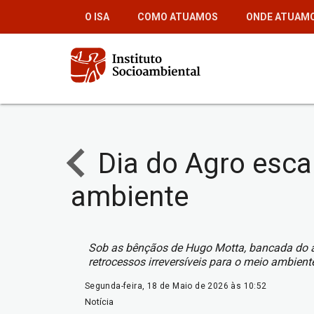
Pular
O ISA
COMO ATUAMOS
ONDE ATUAM
para
o
conteúdo
principal
Dia do Agro escan
ambiente
Sob as bênçãos de Hugo Motta, bancada do a
retrocessos irreversíveis para o meio ambien
Segunda-feira, 18 de Maio de 2026 às 10:52
Notícia